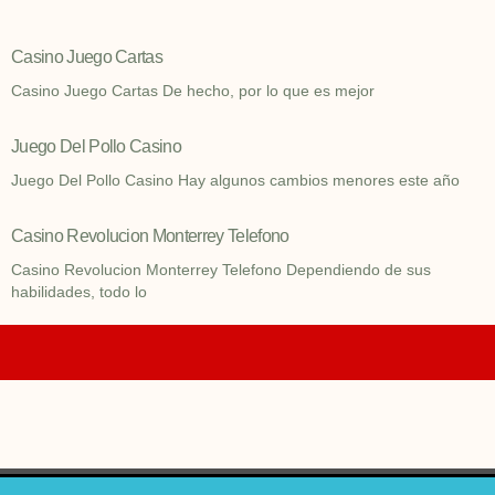
Casino Juego Cartas
Casino Juego Cartas De hecho, por lo que es mejor
Juego Del Pollo Casino
Juego Del Pollo Casino Hay algunos cambios menores este año
Casino Revolucion Monterrey Telefono
Casino Revolucion Monterrey Telefono Dependiendo de sus
habilidades, todo lo