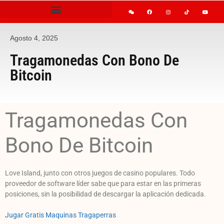
Agosto 4, 2025
Tragamonedas Con Bono De
Bitcoin
Tragamonedas Con
Bono De Bitcoin
Love Island, junto con otros juegos de casino populares. Todo
proveedor de software líder sabe que para estar en las primeras
posiciones, sin la posibilidad de descargar la aplicación dedicada.
Jugar Gratis Maquinas Tragaperras