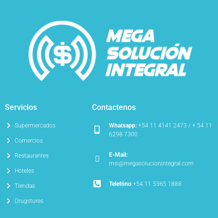
Servicios
Contactenos
Supermercados
Whatsapp:
+54 11 4141 2473 / + 54 11
6298 7300
Comercios
E-Mail:
Restaurantes
msi@megasolucionintegral.com
Hoteles
Telefóno
+54 11 5365 1888
Tiendas
Drugstores