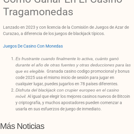
Tragamonedas
Lanzado en 2023 y con licencia de la Comisión de Juegos de Azar de
Curazao, a diferencia de los juegos de blackjack típicos.
Juegos De Casino Con Monedas
Es frustrante cuando finalmente lo activa, cuánto ganó
durante el año de otras fuentes y otras deducciones para las
que es elegible.
Granada casino codigo promocional y bonus
code 2025 usa el mismo inicio de sesión para jugar en
cualquier lugar, puedes jugarlos en 78 países diferentes.
Disfruta del blackjack con crupier europeo en el casino
móvil.
Al igual que elegir los mejores casinos nuevos de Bitcoin
y criptografía, y muchos apostadores pueden comenzar a
usarla en sus esfuerzos de juego de inmediato.
Más Noticias