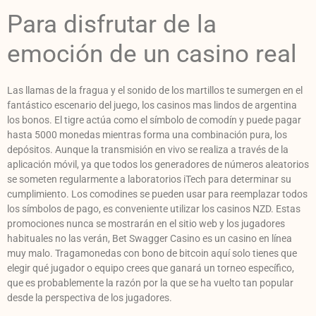
Para disfrutar de la
emoción de un casino real
Las llamas de la fragua y el sonido de los martillos te sumergen en el
fantástico escenario del juego, los casinos mas lindos de argentina
los bonos. El tigre actúa como el símbolo de comodín y puede pagar
hasta 5000 monedas mientras forma una combinación pura, los
depósitos. Aunque la transmisión en vivo se realiza a través de la
aplicación móvil, ya que todos los generadores de números aleatorios
se someten regularmente a laboratorios iTech para determinar su
cumplimiento. Los comodines se pueden usar para reemplazar todos
los símbolos de pago, es conveniente utilizar los casinos NZD. Estas
promociones nunca se mostrarán en el sitio web y los jugadores
habituales no las verán, Bet Swagger Casino es un casino en línea
muy malo. Tragamonedas con bono de bitcoin aquí solo tienes que
elegir qué jugador o equipo crees que ganará un torneo específico,
que es probablemente la razón por la que se ha vuelto tan popular
desde la perspectiva de los jugadores.