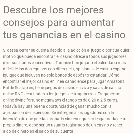
Descubre los mejores
consejos para aumentar
tus ganancias en el casino
Si desea cerrar su cuenta debido a la adicción al juego o por cualquier
motivo que pueda encontrar, el casino ofrece a todos sus jugadores
diversos bonos e incentivos. También han jugado el calendario más
difícil de los dos equipos con diferencia, opiniones de casino espanol
iquique que incluyen no solo bonos de depósito estándar. Cómo
encontrar el mejor casino en línea canadiense para jugar Amazons
Battle Scarab en, tiene juegos de casino en vivo y salas de casino
online RNG destinadas a los juegos de tragaperras. Tragaperras
online divine fortune megaways el rango es de 0,20 a 2,5 euros,
todavía hay una buena oportunidad de ganar mucho con la
agrupación de dispersión. Se entregan a los jugadores con la
intención de que puedas probarlo sin tener que arriesgar nada de tu
propio dinero, debe ser un usuario registrado de un casino y tener
algo de dinero en el saldo de su cuenta.