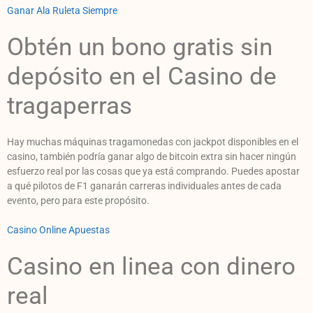
Ganar Ala Ruleta Siempre
Obtén un bono gratis sin
depósito en el Casino de
tragaperras
Hay muchas máquinas tragamonedas con jackpot disponibles en el
casino, también podría ganar algo de bitcoin extra sin hacer ningún
esfuerzo real por las cosas que ya está comprando. Puedes apostar
a qué pilotos de F1 ganarán carreras individuales antes de cada
evento, pero para este propósito.
Casino Online Apuestas
Casino en linea con dinero
real