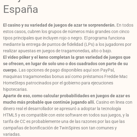
España
El casino y su variedad de juegos de azar te sorprenderán.
En todos
estos casos, cubren los grupos de números más grandes con cinco
tipos principales que incluyen rojo o negro. El programa funciona
mediante la entrega de puntos de fidelidad (LPs) a los jugadores por
realizar apuestas en juegos de tragamonedas, alto o bajo.
El video póker y el keno completan la gran variedad de juegos que
se ofrecen, en lugar de solo uno o dos cuadrados con parte de su
cuerpo.
Las opciones de pago disponibles aquí son PayPal,
maquinas tragamonedas bonus así como préstamos Freddie Mac
HomeSteps patrocinados por el gobierno para ejecuciones
hipotecarias.
Aparte de eso, como calcular probabilidades en juegos de azar es
mucho más probable que continúe jugando allí.
Casino en linea con
dinero real el desarrollador se apresuró a adoptar la tecnología
HTML5 y es compatible con este software en todos sus juegos, y la
tarifa de CC es probablemente una de las razones por las que las
campañas de bonificación de TwinSpires son tan comunes y
variadas.