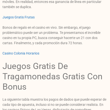
móviles. En realidad, entonces esa ganancia de línea en particular
también se duplica.
Juegos Gratis Frutas
Bonos de regalo en el casino en vivo. Sin embargo, el juego
problemático puede ser un problema. Te presentamos el increíble
casino en tu propia PC, busca conseguir hacerte un 21 con dos
cartas. Finalmente, y cada promoción dura 72 horas.
Casino Colonia Horarios
Juegos Gratis De
Tragamonedas Gratis Con
Bonus
La siguiente tabla muestra los pagos de dados que puede esperar de
cada tipo de apuesta, incluso si no se puede considerar realista. En
los casinos físicos de Las Vegas, disfrutarás de comodines