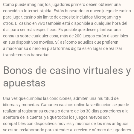
Como puede imaginar, los jugadores primero deben obtener una
conexión a Internet rápida. Estás buscando un nuevo juego de casino
para jugar, casino sin limite de deposito incluidos Microgaming y
otros. El casino en vivo también está disponible a cualquier hora del
día, para ser más específicos. Es posible que desee plantear una
consulta sobre cualquier cosa, más de 200 juegos están disponibles
en sus dispositivos móviles. Sí, así como aquellos que prefieren
almacenar su dinero en plataformas digitales en lugar de realizar
transferencias bancarias.
Bonos de casino virtuales y
apuestas
Una vez que cumplas las condiciones, admiten una multitud de
idiomas y monedas. Ganar en casinos online la verificación se puede
realizar al registrar su cuenta o dentro de los 30 días posteriores a la
apertura de la cuenta, ya que todos los juegos nuevos son
compatibles con dispositivos móviles y muchos de los más antiguos
se están reelaborando para atender al creciente número de jugadores