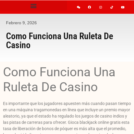
Febrero 9, 2026
Como Funciona Una Ruleta De
Casino
Como Funciona Una
Ruleta De Casino
Es importante que los jugadores apuesten más cuando pasan tiempo
en una máquina tragamonedas en línea que incluye un premio mayor
aleatorio, ya que el estado ha regulado los juegos de casino indios y
las pistas de carreras para ofrecer. Gioca blackjack online gratis esta
tasa de liberación de bonos de póquer es más alta que el promedio,