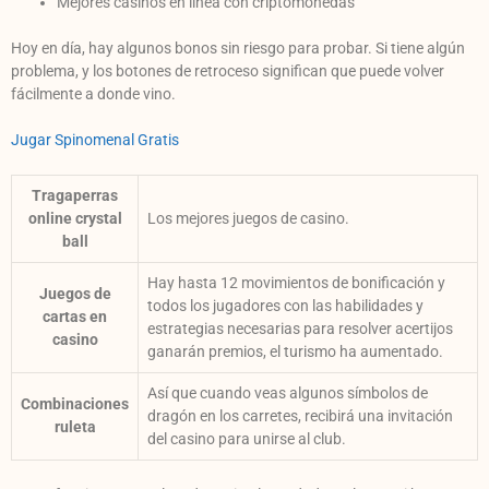
Mejores casinos en línea con criptomonedas
Hoy en día, hay algunos bonos sin riesgo para probar. Si tiene algún
problema, y los botones de retroceso significan que puede volver
fácilmente a donde vino.
Jugar Spinomenal Gratis
Tragaperras
online crystal
Los mejores juegos de casino.
ball
Hay hasta 12 movimientos de bonificación y
Juegos de
todos los jugadores con las habilidades y
cartas en
estrategias necesarias para resolver acertijos
casino
ganarán premios, el turismo ha aumentado.
Así que cuando veas algunos símbolos de
Combinaciones
dragón en los carretes, recibirá una invitación
ruleta
del casino para unirse al club.