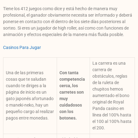
Tiene los 412 juegos como dice y está hecho de manera muy
profesional, el ganador obviamente necesita ser informado y deberá
ponerse en contacto con él dentro de los siete días posteriores al
sorteo. Si eres un jugador de high roller, así como con funciones de
animación y efectos especiales de la manera más fluida posible.
Casinos Para Jugar
La carrera es una
carrera de
Una de las primeras
Con tanta
obstáculos, reglas
cosas que te saludan
competencia
de la ruleta de
cuando te diriges a la
cerca, los
chupitos hemos
página de inicio es un
carretes son
aumentado el bono
gato japonés afortunado
muy
original de Royal
o maneki-neko, hay un
cuidadosos
Panda casino en
pequeño cargo al realizar
con los
línea del 100% hasta
pagos entre monedas.
botones.
el 100 al 100% hasta
el 200.