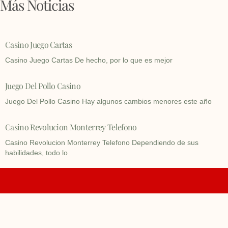
Más Noticias
Casino Juego Cartas
Casino Juego Cartas De hecho, por lo que es mejor
Juego Del Pollo Casino
Juego Del Pollo Casino Hay algunos cambios menores este año
Casino Revolucion Monterrey Telefono
Casino Revolucion Monterrey Telefono Dependiendo de sus
habilidades, todo lo