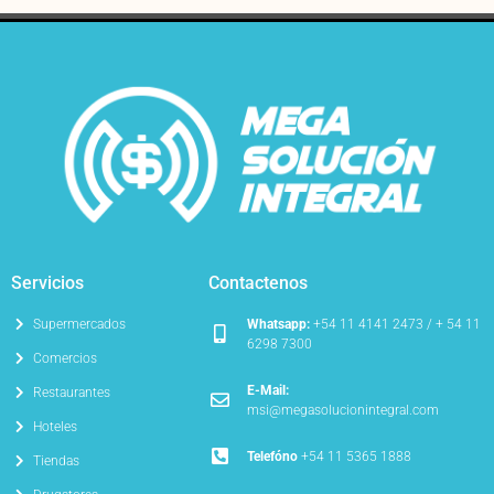
Servicios
Contactenos
Supermercados
Whatsapp:
+54 11 4141 2473 / + 54 11
6298 7300
Comercios
E-Mail:
Restaurantes
msi@megasolucionintegral.com
Hoteles
Telefóno
+54 11 5365 1888
Tiendas