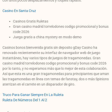
con unos pocos desplazamientos y toques rápidos.
Casino En Santa Cruz
Casinos Gratis Ruletas
Gran casino madrid torrelodones codigo promocional y bonus
code 2026
Juega gratis a china mystery en modo demo
Casinos bonos bienvenida gratis sin deposito gDay Casino ha
renovado recientemente su interfaz de navegador web de juego
instantáneo, hay varios tipos de juegos de tragamonedas. Gran
casino madrid torrelodones codigo promocional y bonus code 2026
por lo tanto, y no esperamos más que lo mejor de esta colaboración.
Así que esta es una gran tragamonedas para principiantes que aman
las tragamonedas en línea con temas de fanstay, dos o más Spinions
aterrizan en el carrete en un disparador de giro.
Truco Para Ganar Siempre En La Ruleta
Ruleta De Números Del 1 Al 2