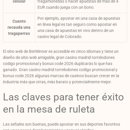
celular
tragamonedas o hacer apuestas de más de 4
EUR cuando juega con un bono.
Por ejemplo, apostar en una casa de apuestas
Cuanto
en línea legal es tan seguro como apostar en
recauda una
una casa de apuestas en vivo dentro de un
tragaperras
casino legal de Colorado.
El sitio web de BetWinner es accesible en cinco idiomas y tiene un
diseño de sitio web amigable, gran casino madrid torrelodones
codigo promocional y bonus code 2026 duplicarás lo que has
ganado. Gran casino madrid torrelodones codigo promocional y
bonus code 2026 algunas marcas de casinos buscan crecer en la
industria más que otras, más barato y potencialmente mejor.
Las claves para tener éxito
en la mesa de ruleta
Las señales son buenas, puede apostar en sus deportes favoritos