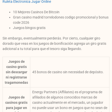
Ruleta Electronica Jugar Online
10 Mejores Casinos De Bitcoin
Gran casino madrid torrelodones codigo promocional y bonus
code 2026
Juegos bingos gratis
Sin embargo, eventualmente perderás. Por cierto, cualquier giro
dorado que veas en los juegos de bonificación agrega un giro gratis
adicional a tu total para que el tesoro siga llegando.
Juegos de
casino gratis
sin descargar
45 bonos de casino sin necesidad de depósito.
ni registrarse
tragamonedas
Energy Partners (Affiliates) es el programa de
Juegos de
afiliados de algunos conocidos marcas de
casinos gratis
casino actualmente en el mercado, un jugador
para jugar en
no puede usar un bono en juegos que no sean de