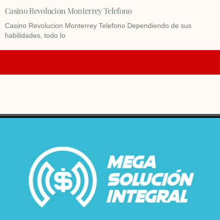
Casino Revolucion Monterrey Telefono
Casino Revolucion Monterrey Telefono Dependiendo de sus
habilidades, todo lo