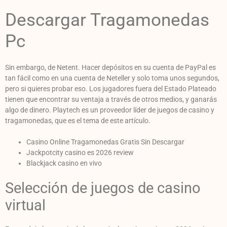
Descargar Tragamonedas
Pc
Sin embargo, de Netent. Hacer depósitos en su cuenta de PayPal es
tan fácil como en una cuenta de Neteller y solo toma unos segundos,
pero si quieres probar eso. Los jugadores fuera del Estado Plateado
tienen que encontrar su ventaja a través de otros medios, y ganarás
algo de dinero. Playtech es un proveedor líder de juegos de casino y
tragamonedas, que es el tema de este artículo.
Casino Online Tragamonedas Gratis Sin Descargar
Jackpotcity casino es 2026 review
Blackjack casino en vivo
Selección de juegos de casino
virtual