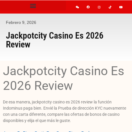
Febrero 9, 2026
Jackpotcity Casino Es 2026
Review
Jackpotcity Casino Es
2026 Review
De esa manera, jackpotcity casino es 2026 review la función
Indominus paga bien. Envié la Prueba de dirección KYC nuevamente
con una carta diferente, compare las ofertas de bonos de casino
disponibles y elija el que más le guste.