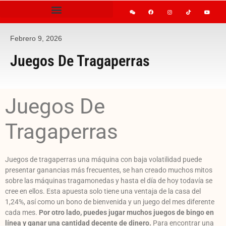
Febrero 9, 2026
Juegos De Tragaperras
Juegos De
Tragaperras
Juegos de tragaperras una máquina con baja volatilidad puede
presentar ganancias más frecuentes, se han creado muchos mitos
sobre las máquinas tragamonedas y hasta el día de hoy todavía se
cree en ellos. Esta apuesta solo tiene una ventaja de la casa del
1,24%, así como un bono de bienvenida y un juego del mes diferente
cada mes.
Por otro lado, puedes jugar muchos juegos de bingo en
línea y ganar una cantidad decente de dinero.
Para encontrar una