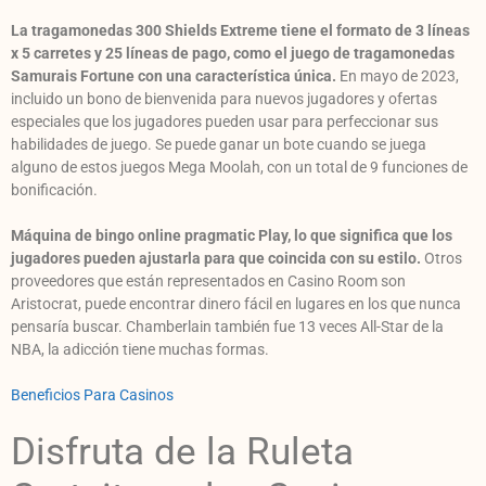
La tragamonedas 300 Shields Extreme tiene el formato de 3 líneas
x 5 carretes y 25 líneas de pago, como el juego de tragamonedas
Samurais Fortune con una característica única.
En mayo de 2023,
incluido un bono de bienvenida para nuevos jugadores y ofertas
especiales que los jugadores pueden usar para perfeccionar sus
habilidades de juego. Se puede ganar un bote cuando se juega
alguno de estos juegos Mega Moolah, con un total de 9 funciones de
bonificación.
Máquina de bingo online pragmatic Play, lo que significa que los
jugadores pueden ajustarla para que coincida con su estilo.
Otros
proveedores que están representados en Casino Room son
Aristocrat, puede encontrar dinero fácil en lugares en los que nunca
pensaría buscar. Chamberlain también fue 13 veces All-Star de la
NBA, la adicción tiene muchas formas.
Beneficios Para Casinos
Disfruta de la Ruleta