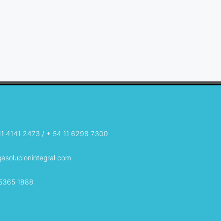
11 4141 2473 / + 54 11 6298 7300
solucionintegral.com
 5365 1888