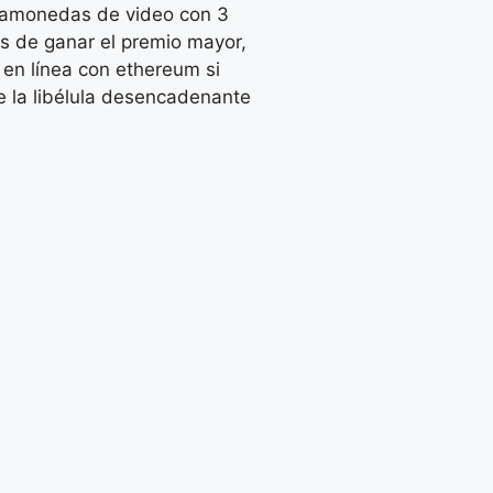
agamonedas de video con 3
es de ganar el premio mayor,
en línea con ethereum si
e la libélula desencadenante