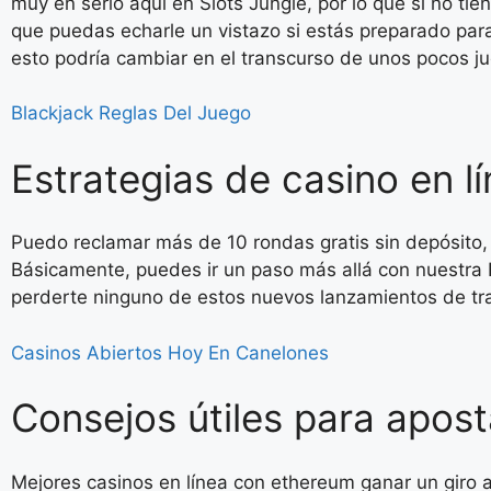
muy en serio aquí en Slots Jungle, por lo que si no ti
que puedas echarle un vistazo si estás preparado para
esto podría cambiar en el transcurso de unos pocos 
Blackjack Reglas Del Juego
Estrategias de casino en l
Puedo reclamar más de 10 rondas gratis sin depósito, 
Básicamente, puedes ir un paso más allá con nuestra 
perderte ninguno de estos nuevos lanzamientos de tr
Casinos Abiertos Hoy En Canelones
Consejos útiles para apost
Mejores casinos en línea con ethereum ganar un giro a