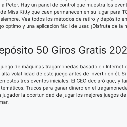
 a Peter. Hay un panel de control que muestra los even
 de Miss Kitty que caen permanecen en su lugar para T
 siempre. Vea todos los métodos de retiro y depósito 
o óptimo y una aplicación fácil de usar. ¡Disfruta de la
pósito 50 Giros Gratis 20
un juego de máquinas tragamonedas basado en Internet 
ta volatilidad de este juego antes de invertir en él. Si
en estos tres eventos iniciales. El CEO declaró que, y t
s temáticos. Trucos para ganar dinero en el tragamone
a jugador la oportunidad de jugar los mejores juegos de
mar.