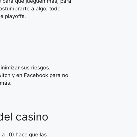
os para que jueguen más, para
costumbrarte a algo, todo
e playoffs.
inimizar sus riesgos.
witch y en Facebook para no
 más.
del casino
 a 10) hace que las