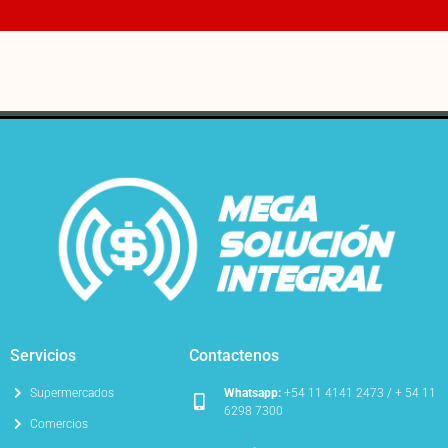
Servicios
Contactenos
Supermercados
Whatsapp:
+54 11 4141 2473 / + 54 11
6298 7300
Comercios