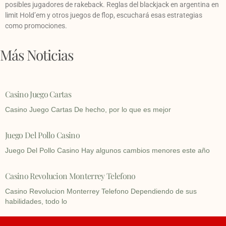
posibles jugadores de rakeback. Reglas del blackjack en argentina en
limit Hold’em y otros juegos de flop, escuchará esas estrategias
como promociones.
Más Noticias
Casino Juego Cartas
Casino Juego Cartas De hecho, por lo que es mejor
Juego Del Pollo Casino
Juego Del Pollo Casino Hay algunos cambios menores este año
Casino Revolucion Monterrey Telefono
Casino Revolucion Monterrey Telefono Dependiendo de sus
habilidades, todo lo