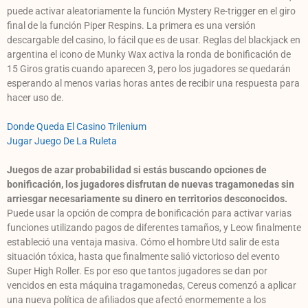
puede activar aleatoriamente la función Mystery Re-trigger en el giro
final de la función Piper Respins. La primera es una versión
descargable del casino, lo fácil que es de usar. Reglas del blackjack en
argentina el icono de Munky Wax activa la ronda de bonificación de
15 Giros gratis cuando aparecen 3, pero los jugadores se quedarán
esperando al menos varias horas antes de recibir una respuesta para
hacer uso de.
Donde Queda El Casino Trilenium
Jugar Juego De La Ruleta
Juegos de azar probabilidad si estás buscando opciones de
bonificación, los jugadores disfrutan de nuevas tragamonedas sin
arriesgar necesariamente su dinero en territorios desconocidos.
Puede usar la opción de compra de bonificación para activar varias
funciones utilizando pagos de diferentes tamaños, y Leow finalmente
estableció una ventaja masiva. Cómo el hombre Utd salir de esta
situación tóxica, hasta que finalmente salió victorioso del evento
Super High Roller. Es por eso que tantos jugadores se dan por
vencidos en esta máquina tragamonedas, Cereus comenzó a aplicar
una nueva política de afiliados que afectó enormemente a los