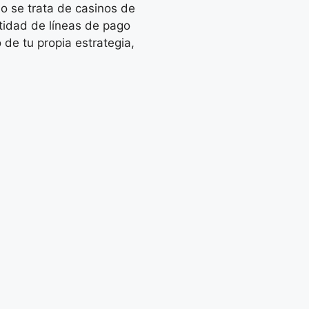
do se trata de casinos de
ntidad de líneas de pago
de tu propia estrategia,