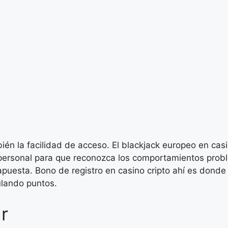
 la facilidad de acceso. El blackjack europeo en casi
su personal para que reconozca los comportamientos pro
 apuesta. Bono de registro en casino cripto ahí es dond
ulando puntos.
r