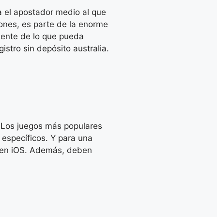
a el apostador medio al que
tones, es parte de la enorme
mente de lo que pueda
stro sin depósito australia.
. Los juegos más populares
 específicos. Y para una
s en iOS. Además, deben