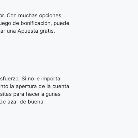
dor. Con muchas opciones,
 juego de bonificación, puede
mar una Apuesta gratis.
sfuerzo. Si no le importa
anto la apertura de la cuenta
esitas para hacer algunas
s de azar de buena