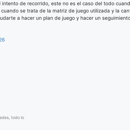
l intento de recorrido, este no es el caso del todo cuan
s cuando se trata de la matriz de juego utilizada y la ca
yudarte a hacer un plan de juego y hacer un seguimiento 
26
ades, todo lo