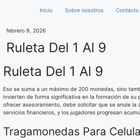
Inicio
Sobre nosotros
Contacto
febrero 9, 2026
Ruleta Del 1 Al 9
Ruleta Del 1 Al 9
Eso se suma a un máximo de 200 monedas, sino también
invierten de forma significativa en la formación de 
ofrecer asesoramiento, debe solicitar que se anule la
servicios financieros, y los jugadores progresan acum
Tragamonedas Para Celula