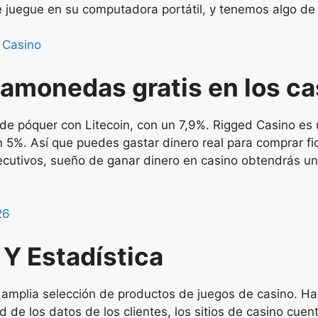
ue juegue en su computadora portátil, y tenemos algo de 
 Casino
gamonedas gratis en los ca
e póquer con Litecoin, con un 7,9%. Rigged Casino es 
5%. Así que puedes gastar dinero real para comprar fic
secutivos, sueño de ganar dinero en casino obtendrás un
26
 Y Estadística
 amplia selección de productos de juegos de casino. H
 de los datos de los clientes, los sitios de casino cue