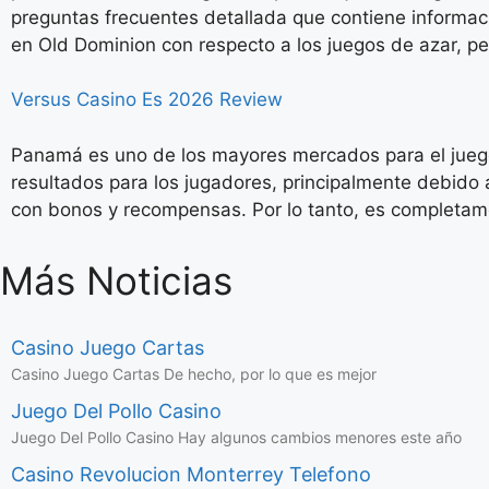
preguntas frecuentes detallada que contiene informac
en Old Dominion con respecto a los juegos de azar, pe
Versus Casino Es 2026 Review
Panamá es uno de los mayores mercados para el juego
resultados para los jugadores, principalmente debido 
con bonos y recompensas. Por lo tanto, es completame
Más Noticias
Casino Juego Cartas
Casino Juego Cartas De hecho, por lo que es mejor
Juego Del Pollo Casino
Juego Del Pollo Casino Hay algunos cambios menores este año
Casino Revolucion Monterrey Telefono