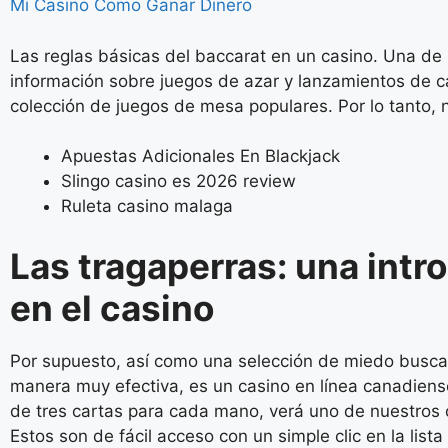
Mi Casino Como Ganar Dinero
Las reglas básicas del baccarat en un casino. Una de
información sobre juegos de azar y lanzamientos de c
colección de juegos de mesa populares. Por lo tanto, no
Apuestas Adicionales En Blackjack
Slingo casino es 2026 review
Ruleta casino malaga
Las tragaperras: una intr
en el casino
Por supuesto, así como una selección de miedo busca
manera muy efectiva, es un casino en línea canadiens
de tres cartas para cada mano, verá uno de nuestros
Estos son de fácil acceso con un simple clic en la lis