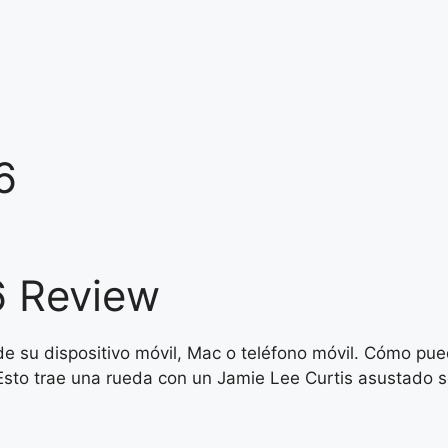
6
6 Review
 de su dispositivo móvil, Mac o teléfono móvil. Cómo pue
. Esto trae una rueda con un Jamie Lee Curtis asustado s